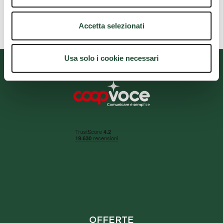
Accetta selezionati
Footer
Usa solo i cookie necessari
OFFERTE