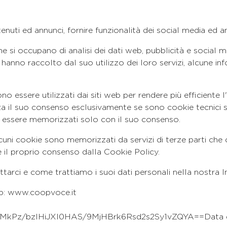
nuti ed annunci, fornire funzionalità dei social media ed an
che si occupano di analisi dei dati web, pubblicità e social
hanno raccolto dal suo utilizzo dei loro servizi, alcune info
ito.
no essere utilizzati dai siti web per rendere più efficiente 
za il suo consenso esclusivamente se sono cookie tecnici 
ono essere memorizzati solo con il suo consenso.
Alcuni cookie sono memorizzati da servizi di terze parti che
il proprio consenso dalla Cookie Policy.
tarci e come trattiamo i suoi dati personali nella nostra 
web: www.coopvoce.it
MkPz/bzIHiJXI0HAS/9MjHBrk6Rsd2s2Sy1vZQYA==Data del 