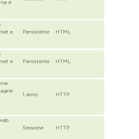
rne e
e
rnet e
Persistente
HTML
e
rnet e
Persistente
HTML
come
pagine
1 anno
HTTP
 web.
Sessione
HTTP