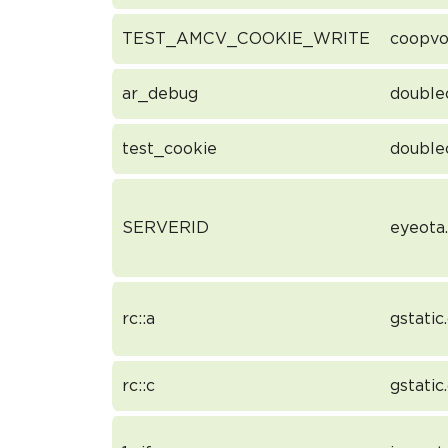
TEST_AMCV_COOKIE_WRITE
coopvo
ar_debug
doublec
test_cookie
doublec
SERVERID
eyeota
rc::a
gstati
rc::c
gstati