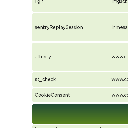
1.gif
imgsct
sentryReplaySession
inmess
affinity
www.co
at_check
www.co
CookieConsent
www.co