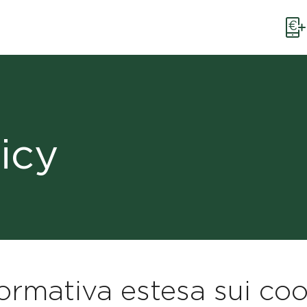
icy
formativa estesa sui coo