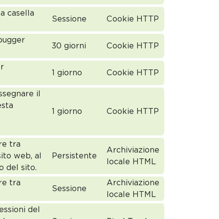
a casella
Sessione
Cookie HTTP
ebugger
30 giorni
Cookie HTTP
er
1 giorno
Cookie HTTP
ssegnare il
esta
1 giorno
Cookie HTTP
re tra
Archiviazione
sito web, al
Persistente
locale HTML
o del sito.
re tra
Archiviazione
Sessione
locale HTML
essioni del