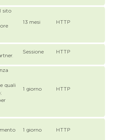
 sito
13 mesi
HTTP
tore
Sessione
HTTP
rtner.
enza
e quali
1 giorno
HTTP
;
per
tamento
1 giorno
HTTP