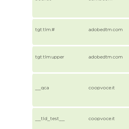
tgt:tlm:#
adobedtm.com
tgt:tlm:upper
adobedtm.com
__qca
coopvoce.it
__tld_test__
coopvoce.it