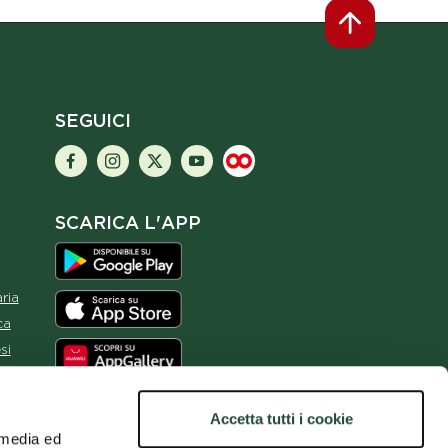
SEGUICI
SCARICA L'APP
ria
ca
si
ma
Accetta tutti i cookie
 media ed