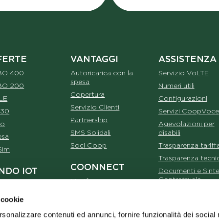
FERTE
VANTAGGI
ASSISTENZA
BO 400
Autoricarica con la
Servizio VoLTE
spesa
BO 200
Numeri utili
Copertura
LE
Configurazioni
Servizio Clienti
 30
Servizi CoopVoce
Partnership
ro
Agevolazioni per
SMS Solidali
disabili
esa
Soci Coop
Trasparenza tariffa
Sim
Trasparenza tecni
COONNECT
NDO IOT
Documenti e Sinte
Contrattuale
Manifesto
Me Casa
CoopVoce infor
e Casa 12 Mesi
 cookie
Tutte le FAQ
e Alarm
rsonalizzare contenuti ed annunci, fornire funzionalità dei social