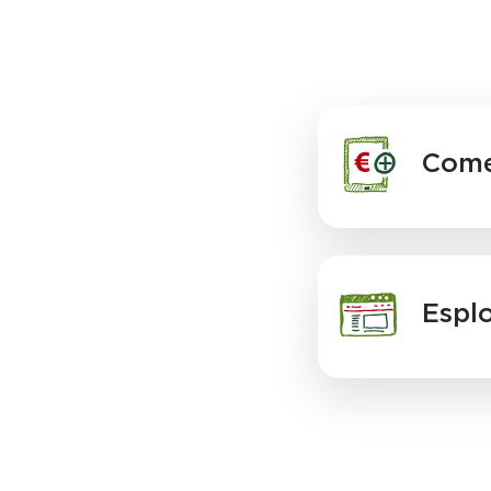
Come
Espl