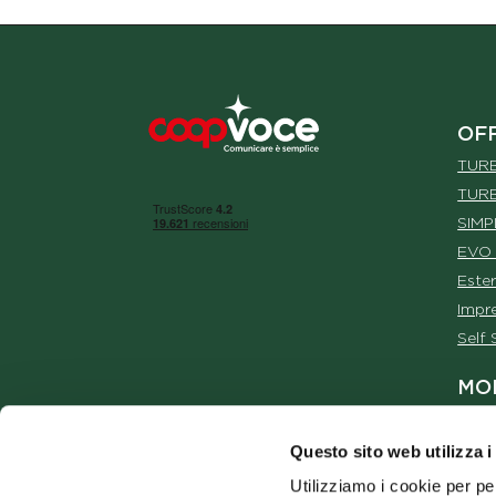
Footer
OF
TUR
TUR
SIMP
EVO
Este
Impr
Self 
MO
Con
ConM
Questo sito web utilizza i
ConM
Utilizziamo i cookie per pe