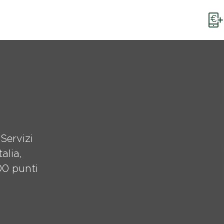
Servizi
talia,
900 punti