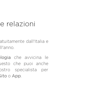
e relazioni
atuitamente dall'Italia e
ll'anno.
ologia
che avvicina le
uesto che puoi anche
stro specialista per
Sito
o
App
.