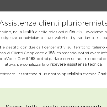
Assistenza clienti pluripremiat
ervizio, nella
lealtà
e nelle relazioni di
fiducia
. Lavoriamo pe
e esigenze, condividiamo i tuoi valori e ti garantiamo traspa
e
è gestito con due call center attivi sul territorio italiano
cato ai Clienti CoopVoce è
188
: chiamando potrai avere inf
CoopVoce. Con il
188
potrai parlare con un nostro operatore
attiva, personalizzarla o
ricevere assistenza tecnica.
richiedere l'assistenza di un nostro
specialista
tramite
Chat
Scopri tutti i nostri riconoscimenti