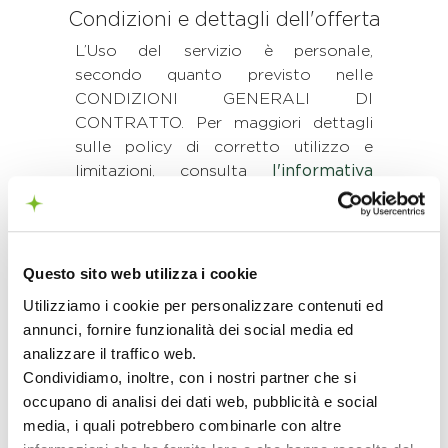
Condizioni e dettagli dell'offerta
L’Uso del servizio è personale,
secondo quanto previsto nelle
CONDIZIONI GENERALI DI
CONTRATTO. Per maggiori dettagli
sulle policy di corretto utilizzo e
limitazioni, consulta
l'informativa
privacy
, le
condizioni generali di
contratto
e la
sintesi contrattuale
.
Questo sito web utilizza i cookie
Utilizziamo i cookie per personalizzare contenuti ed
Gestione dell'Offerta
annunci, fornire funzionalità dei social media ed
analizzare il traffico web.
Condividiamo, inoltre, con i nostri partner che si
Estero
occupano di analisi dei dati web, pubblicità e social
media, i quali potrebbero combinarle con altre