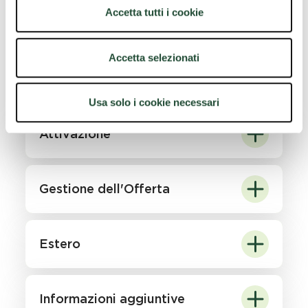
previsto nelle CONDIZIONI GENERALI DI
Accetta tutti i cookie
CONTRATTO. Per maggiori dettagli sulle policy
di corretto utilizzo e limitazioni, consulta
l'informativa privacy
, le
condizioni generali di
Accetta selezionati
contratto
e la
sintesi contrattuale
.
Usa solo i cookie necessari
Attivazione
Gestione dell'Offerta
Estero
Informazioni aggiuntive