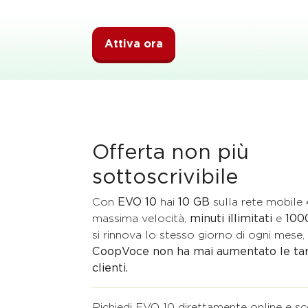
Attiva ora
Offerta non più
sottoscrivibile
Con
EVO 10
hai
10 GB
sulla rete mobile
massima velocità,
minuti illimitati
e
100
si rinnova lo stesso giorno di ogni mes
CoopVoce non ha mai aumentato le tari
clienti.​
Richiedi EVO 10 direttamente online e sc