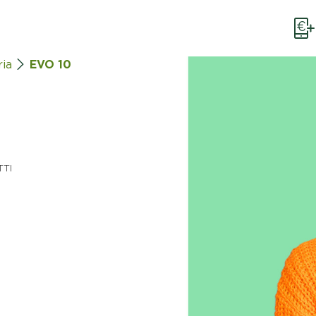
ria
EVO 10
TTI