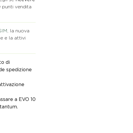
 punti vendita
SIM
, la nuova
 e la attivi
to di
nde spedizione
attivazione
assare a EVO 10
tantum.​