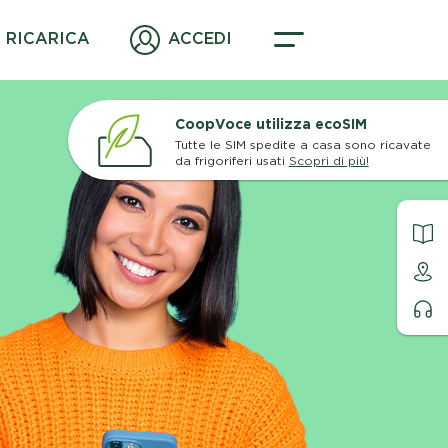
RICARICA
ACCEDI
CoopVoce utilizza ecoSIM
Tutte le SIM spedite a casa sono ricavate
da frigoriferi usati
Scopri di più!