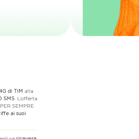
4G di TIM
alla
0 SMS
. L’offerta
e, PER SEMPRE:
ffe ai suoi
egli se
ricevere