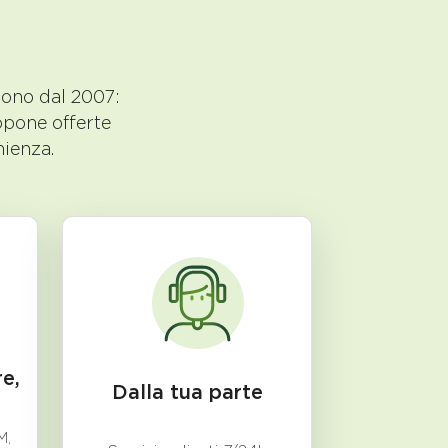
uono dal 2007:
opone offerte
nienza.
e,
Dalla tua parte
M,