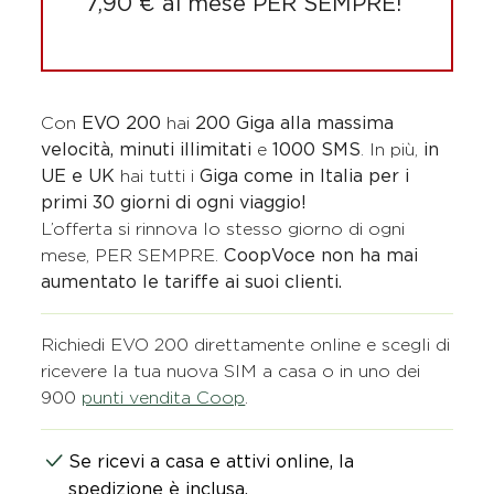
7,90 € al mese PER SEMPRE! ​
Con
EVO 200
hai
200 Giga alla massima
velocità, minuti illimitati
e
1000 SMS
. In più,
in
UE e UK
hai tutti i
Giga come in Italia per i
primi 30 giorni di ogni viaggio!
L’offerta si rinnova lo stesso giorno di ogni
mese, PER SEMPRE.
CoopVoce non ha mai
aumentato le tariffe ai suoi clienti.​
Richiedi EVO 200 direttamente online e scegli di
ricevere la tua nuova SIM a casa o in uno dei
900
punti vendita Coop
.​
Se ricevi a casa e attivi online, la
spedizione è inclusa.​​