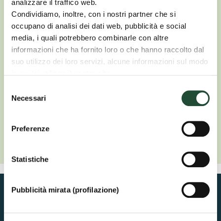
analizzare il traffico web.
Condividiamo, inoltre, con i nostri partner che si
Puoi usare la tua rete come
occupano di analisi dei dati web, pubblicità e social
Hotspot gratuito e controllare
media, i quali potrebbero combinarle con altre
a distanza i tuoi dispositivi
informazioni che ha fornito loro o che hanno raccolto dal
smart.
suo utilizzo dei loro servizi, alcune informazioni sul modo
in cui lei utilizza il nostro sito.
Le sue scelte sui cookie si applicano al dominio
Selezione
“coopvoce.it” e ai suoi sottodomini “shop.coopvoce.it” e
Necessari
del
“coonnect.coopvoce.it”.
consenso
Preferenze
Statistiche
Pubblicità mirata (profilazione)
Copertura rete al 99,8%