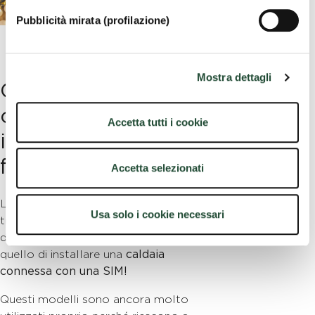
Pubblicità mirata (profilazione)
Mostra dettagli
Con il termostato
con SIM aumentare
Accetta tutti i cookie
il comfort di casa è
facile e pratico!
Accetta selezionati
L’unica soluzione per controllare la
Usa solo i cookie necessari
tua caldaia da remoto se non disponi
di una buona connessione di rete è
quello di installare una
caldaia
connessa con una SIM!
Questi modelli sono ancora molto