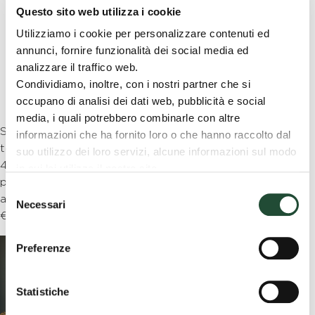
malfunzionamento o
Questo sito web utilizza i cookie
manutenzione necessaria;
Utilizziamo i cookie per personalizzare contenuti ed
Impostare una temperatura
annunci, fornire funzionalità dei social media ed
diversa in ogni zona
analizzare il traffico web.
dell’abitazione;
Condividiamo, inoltre, con i nostri partner che si
Ottimizzare al meglio i consumi
occupano di analisi dei dati web, pubblicità e social
energetici.
media, i quali potrebbero combinarle con altre
Sul mercato si possono trovare
informazioni che ha fornito loro o che hanno raccolto dal
termostati intelligenti che vanno dai
suo utilizzo dei loro servizi, alcune informazioni sul modo
40/50 €, fino ad arrivare a dispositivi
in cui lei utilizza il nostro sito.
più evoluti che possono costare
Le sue scelte sui cookie si applicano al dominio
Selezione
anche più di 200
“coopvoce.it” e ai suoi sottodomini “shop.coopvoce.it” e
Necessari
del
€.
“coonnect.coopvoce.it”.
consenso
Preferenze
Statistiche